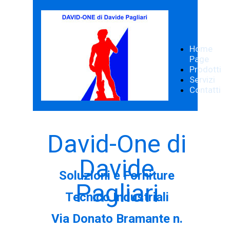
Home
Page
Prodotti
Servizi
Contatti
David-One di
Davide
Soluzioni e Forniture
Pagliari
Tecnico Industriali
Via Donato Bramante n.